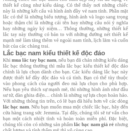
thiết kế cũng như kiểu dáng. Có thể thấy nơi những chiếc
này là những kết cấu và hình ảnh đầy vẻ nam tính. Phần mặt
lắc có thể là những biểu tượng, hình ảnh và logo sang trọng
hoặc thậm chí là những cái tên hay những câu nói ý nghĩa
hay những ngày kỷ niệm… Thông thường, những thiết kế
lắc tay này thường có bản to với những đường nét thiết kế
mạnh mẽ làm tăng thêm vẻ ngoài nam tính, lịch lãm và cuốn
hút của các chàng trai.
Lắc bạc nam kiểu thiết kế độc đáo
Khi
mua lắc tay bạc nam
, nếu bạn đã chán những kiểu dáng
lắc bạc thông thường thì mẫu lắc bạc kiểu thiết kế độc đáo
chính là lựa chọn dành cho bạn. Các kiểu dáng lắc bạc này
được thiết kế đầy độc đáo và cá tính. Bạn có thể tùy thuộc
vào phong cách của người đeo mà lựa chọn cho phù hợp.
Nếu bạn yêu thích sự mạnh mẽ, thì những hình ảnh như đầu
sư tử, đàn ghita điện… chính là những sự lựa chọn hoàn hảo.
Với những thông tin trên, có lẽ bạn đã hiểu hơn về các dòng
lắc bạc nam
. Nếu bạn muốn mua một chiếc lắc bạc, hãy đến
cửa hàng trang sức Jemmia. Tại đây, chúng tôi sẽ tư vấn cho
bạn một cách nhiệt tình và hoàn toàn miễn phí. Đặc biệt,
chúng tôi còn có những sản phẩm
lắc bạc nam giá rẻ
nhưng
chất lượng và tính thẩm mỹ thì vô cùng cao.