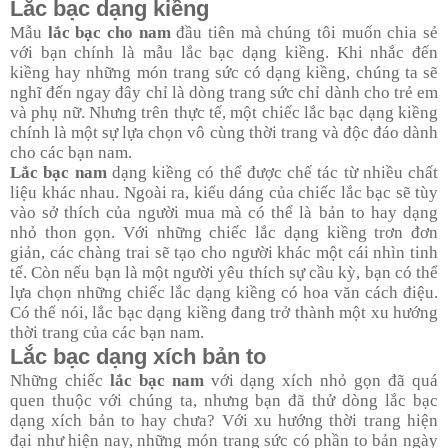
Lắc bạc dạng kiềng
Mẫu
lắc bạc cho nam
đầu tiên mà chúng tôi muốn chia sẻ
với bạn chính là mẫu lắc bạc dạng kiềng. Khi nhắc đến
kiềng hay những món trang sức có dạng kiềng, chúng ta sẽ
nghĩ đến ngay đây chỉ là dòng trang sức chỉ dành cho trẻ em
và phụ nữ. Nhưng trên thực tế, một chiếc lắc bạc dạng kiềng
chính là một sự lựa chọn vô cùng thời trang và độc đáo dành
cho các bạn nam.
Lắc bạc nam
dạng kiềng có thể được chế tác từ nhiều chất
liệu khác nhau. Ngoài ra, kiểu dáng của chiếc lắc bạc sẽ tùy
vào sở thích của người mua mà có thể là bản to hay dạng
nhỏ thon gọn. Với những chiếc lắc dạng kiềng trơn đơn
giản, các chàng trai sẽ tạo cho người khác một cái nhìn tinh
tế. Còn nếu bạn là một người yêu thích sự cầu kỳ, bạn có thể
lựa chọn những chiếc lắc dạng kiềng có hoa văn cách điệu.
Có thể nói, lắc bạc dạng kiềng đang trở thành một xu hướng
thời trang của các bạn nam.
Lắc bạc dạng xích bản to
Những chiếc
lắc bạc nam
với dạng xích nhỏ gọn đã quá
quen thuộc với chúng ta, nhưng bạn đã thử dòng lắc bạc
dạng xích bản to hay chưa? Với xu hướng thời trang hiện
đại như hiện nay, những món trang sức có phần to bản ngày