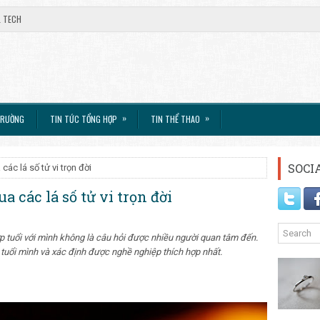
L TECH
»
»
TRƯỜNG
TIN TỨC TỔNG HỢP
TIN THỂ THAO
SOCI
ác lá số tử vi trọn đời
các lá số tử vi trọn đời
 tuổi với mình không là câu hỏi được nhiều người quan tâm đến.
m tuổi mình và xác định được nghề nghiệp thích hợp nhất.