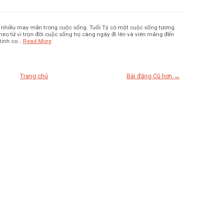
rất nhiều may mắn trong cuộc sống. Tuổi Tý có một cuộc sống tương
. Theo tử vi trọn đời cuộc sống họ càng ngày đi lên và viên mãng đến
 tinh co…
Read More
Trang chủ
Bài đăng Cũ hơn →