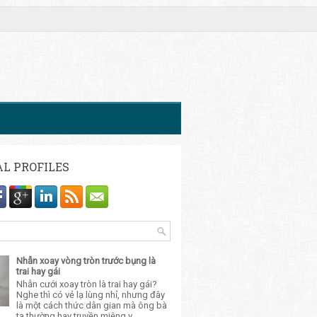
AL PROFILES
Nhẫn xoay vòng tròn trước bụng là
trai hay gái
Nhẫn cưới xoay tròn là trai hay gái?
Nghe thì có vẻ lạ lùng nhỉ, nhưng đây
là một cách thức dân gian mà ông bà
ta thường hay truyền miệng v...