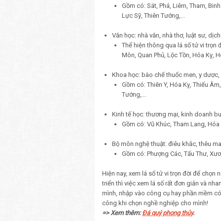
Gồm có: Sát, Phá, Liêm, Tham, Bin
Lực Sỹ, Thiên Tướng,...
Văn học: nhà văn, nhà thơ, luật sư, dị
Thể hiện thông qua lá số tử vi trọn
Môn, Quan Phủ, Lộc Tồn, Hóa Kỵ, H
Khoa học: bào chế thuốc men, y dược, c
Gồm có: Thiên Y, Hóa Kỵ, Thiếu Âm,
Tướng,...
Kinh tế học: thương mại, kinh doanh bu
Gồm có: Vũ Khúc, Tham Lang, Hóa Lộ
Bộ môn nghệ thuật: điêu khắc, thêu may
Gồm có: Phượng Các, Tấu Thư, Xươn
Hiện nay, xem lá số tử vi trọn đời để chọ
triển thì việc xem lá số rất đơn giản và n
mình, nhập vào công cụ hay phần mềm có s
công khi chọn nghề nghiệp cho mình!
=> Xem thêm:
Đá quý phong thủy
.