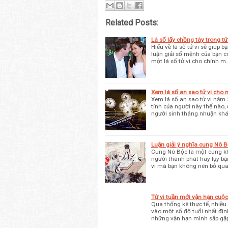
Related Posts:
Lá số lấy chồng tây trong tử v
Hiểu về lá số tử vi sẽ giúp 
luận giải số mệnh của bạn 
một lá số tử vi cho chính m
Xem lá số an sao tử vi cho
Xem lá số an sao tử vi năm 
tính của người này thế nào,
người sinh tháng nhuận kh
Luận giải ý nghĩa cung Nô Bộ
Cung Nô Bộc là một cung k
người thành phát hay lụy bạ
vi mà bạn không nên bỏ qu
Tử vi tuần mới vận hạn cuộc
Qua thống kê thực tế, nhiều
vào một số độ tuổi nhất định
những vận hạn mình sắp gặp