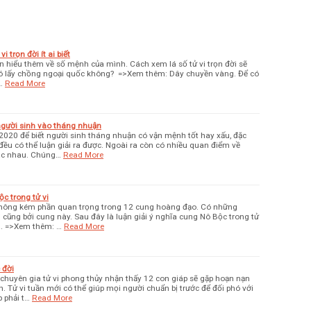
i trọn đời ít ai biết
bạn hiểu thêm về số mệnh của mình. Cách xem lá số tử vi trọn đời sẽ
có lấy chồng ngoại quốc không? =>Xem thêm: Dây chuyền vàng. Để có
…
Read More
 người sinh vào tháng nhuận
2020 để biết người sinh tháng nhuận có vận mệnh tốt hay xấu, đặc
 đều có thể luận giải ra được. Ngoài ra còn có nhiều quan điểm về
ác nhau. Chúng…
Read More
c trong tử vi
hông kém phần quan trọng trong 12 cung hoàng đạo. Có những
i cũng bởi cung này. Sau đây là luận giải ý nghĩa cung Nô Bộc trong tử
a. =>Xem thêm: …
Read More
 đời
 chuyên gia tử vi phong thủy nhận thấy 12 con giáp sẽ gặp hoạn nạn
. Tử vi tuần mới có thể giúp mọi người chuẩn bị trước để đối phó với
 phải t…
Read More