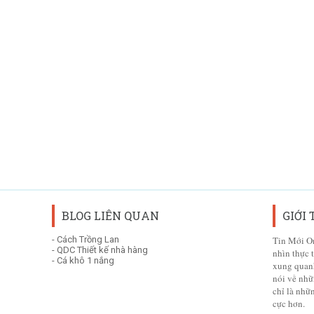
BLOG LIÊN QUAN
GIỚI
-
Cách Trồng Lan
Tin Mới On
-
QDC Thiết kế nhà hàng
nhìn thực 
-
Cá khô 1 nắng
xung quan
nói về nhữ
chỉ là nhữ
cực hơn.