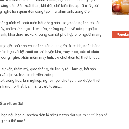
, xăng dầu. Sản xuất than, khí đốt, chế biến thực phẩm. Ngoài
ng nghề liên quan đến sáng tạo như phim ảnh, trang điểm,
công trình và phát triển bất động sản. Hoặc các ngành có liên
ủy, chiêm tinh học,...Hơn nữa, những ngành về nông nghiệp
cảnh, khai thác mỏ và khoáng sản rất phù hợp cho người mạng
Popula
rọn đời phù hợp với ngành liên quan đến tài chính, ngân hàng,
ích hợp với kỹ thuật cơ khí, luyện kim, máy móc, bác sĩ phẫu
ề công nghệ, phần mềm máy tính, trò chơi điện tử, thiết bị quân
ư vấn, thẩm mỹ, giao thông, du lịch, y tế. Thủy lợi, hải sản,
n và dịch vụ bưu chính viễn thông.
c trường học, lâm nghiệp, nghề mộc, chế tạo thảo dược, thiết
a hàng nội thất, bán hàng trực tuyến,...
 tử vi trọn đời
a học nếu bạn quan tâm đến lá số tử vi trọn đời của mình thì bạn sẽ
ng như thế nào?