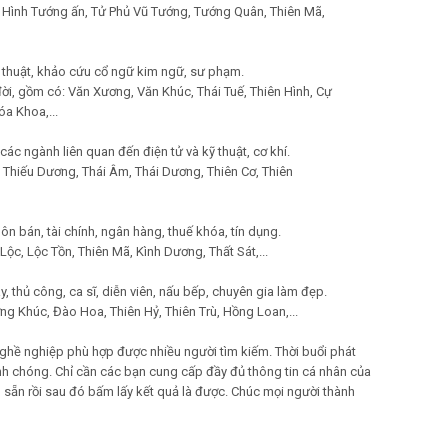
h Hình Tướng ấn, Tử Phủ Vũ Tướng, Tướng Quân, Thiên Mã,
ch thuật, khảo cứu cổ ngữ kim ngữ, sư phạm.
 đời, gồm có: Văn Xương, Văn Khúc, Thái Tuế, Thiên Hình, Cự
óa Khoa,...
ác ngành liên quan đến điện tử và kỹ thuật, cơ khí.
 Thiếu Dương, Thái Âm, Thái Dương, Thiên Cơ, Thiên
ôn bán, tài chính, ngân hàng, thuế khóa, tín dụng.
c, Lộc Tồn, Thiên Mã, Kình Dương, Thất Sát,...
, thủ công, ca sĩ, diễn viên, nấu bếp, chuyên gia làm đẹp.
g Khúc, Đào Hoa, Thiên Hỷ, Thiên Trù, Hồng Loan,...
n nghề nghiệp phù hợp được nhiều người tìm kiếm. Thời buổi phát
hanh chóng. Chỉ cần các bạn cung cấp đầy đủ thông tin cá nhân của
ẵn rồi sau đó bấm lấy kết quả là được. Chúc mọi người thành