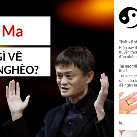
Thiết kế 
Hiện nay 
truyền th
đón nhận n
Tại sao 
thai?
Trễ kinh 
dấu hiệu
đề nguy hi
hi...