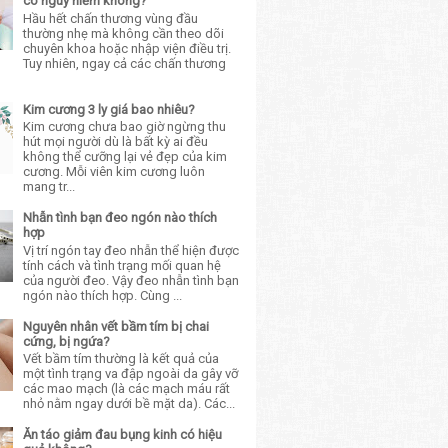
có nguy hiểm không?
Hầu hết chấn thương vùng đầu
thường nhẹ mà không cần theo dõi
chuyên khoa hoặc nhập viện điều trị.
Tuy nhiên, ngay cả các chấn thương
Kim cương 3 ly giá bao nhiêu?
Kim cương chưa bao giờ ngừng thu
hút mọi người dù là bất kỳ ai đều
không thể cưỡng lại vẻ đẹp của kim
cương. Mỗi viên kim cương luôn
mang tr...
Nhẫn tình bạn đeo ngón nào thích
hợp
Vị trí ngón tay đeo nhẫn thể hiện được
tính cách và tình trạng mối quan hệ
của người đeo. Vậy đeo nhẫn tình bạn
ngón nào thích hợp. Cùng ...
Nguyên nhân vết bầm tím bị chai
cứng, bị ngứa?
Vết bầm tím thường là kết quả của
một tình trạng va đập ngoài da gây vỡ
các mao mạch (là các mạch máu rất
nhỏ nằm ngay dưới bề mặt da). Các...
Ăn táo giảm đau bụng kinh có hiệu