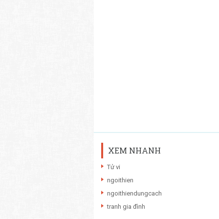
XEM NHANH
Tử vi
ngoithien
ngoithiendungcach
tranh gia đình