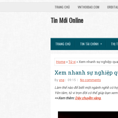
TRANG CHỦ
VNTHOIBAO.COM
ORBITA
Tin Mới Online
»
TRANG CHỦ
TIN TÀI CHÍNH
THỊ 
Home
»
Tử vi
» Xem nhanh sự nghiệp qua c
Xem nhanh sự nghiệp qua 
By
vnq
09:15
No comments
Làm thế nào để biết một ngành nghề có hợp
Yên tâm, tử vi trọn đời có thể giúp bạn xe
=>Xem thêm:
Dây chuyền vàng
.