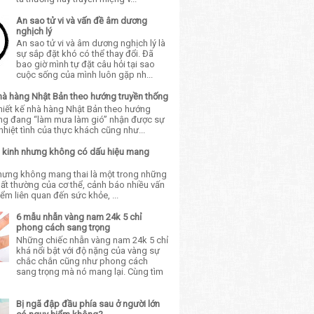
An sao tử vi và vấn đề âm dương
nghịch lý
An sao tử vi và âm dương nghịch lý là
sự sắp đặt khó có thể thay đổi. Đã
bao giờ mình tự đặt câu hỏi tại sao
cuộc sống của mình luôn gặp nh...
nhà hàng Nhật Bản theo hướng truyền thống
thiết kế nhà hàng Nhật Bản theo hướng
ống đang “làm mưa làm gió” nhận được sự
hiệt tình của thực khách cũng như...
trễ kinh nhưng không có dấu hiệu mang
nhưng không mang thai là một trong những
 bất thường của cơ thể, cảnh báo nhiều vấn
ểm liên quan đến sức khỏe, ...
6 mẫu nhẫn vàng nam 24k 5 chỉ
phong cách sang trọng
Những chiếc nhẫn vàng nam 24k 5 chỉ
khá nổi bật với độ nặng của vàng sự
chắc chắn cũng như phong cách
sang trọng mà nó mang lại. Cùng tìm
Bị ngã đập đầu phía sau ở người lớn