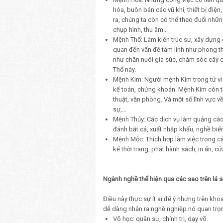
hóa, buôn bán các vũ khí, thiết bị điện
ra, chúng ta còn có thể theo đuổi nhữ
chụp hình, thu âm...
Mệnh Thổ: Làm kiến trúc sư, xây dựng 
quan đến vấn đề tâm linh như phong th
như chăn nuôi gia súc, chăm sóc cây 
Thổ này.
Mệnh Kim: Người mệnh Kim trong tử vi t
kế toán, chứng khoán. Mệnh Kim còn th
thuật, văn phòng. Và một số lĩnh vực v
sự,...
Mệnh Thủy: Các dịch vụ làm quảng cáo, t
đánh bắt cá, xuất nhập khẩu, nghề biể
Mệnh Mộc: Thích hợp làm việc trong cá
kế thời trang, phát hành sách, in ấn, cử
Ngành nghề thể hiện qua các sao trên lá số
Điều này thực sự ít ai để ý nhưng trên kho
dễ dàng nhận ra nghề nghiệp nó quan trọ
Võ học: quân sự, chính trị, dạy võ.