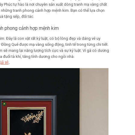
 Phúc tự hào là nơi chuyên sản xuất dòng tranh mạ vàng chất
ý những tranh phong cảnh hợp mệnh kim. Bạn có thể lựa chọn
uà tặng sếp, đối tác.
nh phong cảnh hợp mệnh kim
m. Đây là con vật rất kỷ luật, có bộ lông đẹp và dáng vẻ uy
 Đồng Quê được mạ vàng sống động, tinh tế trong từng chi tiết.
 sẽ mang lại năng lượng tích cực và sự kỷ luật. Vì gà có dương
a đuổi tà khí, tăng tính dương cho ngôi nhà.
á rẻ
.