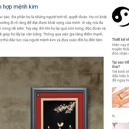
h hợp mệnh kim
 sảo. Đa phần họ là những người tinh tế, quyết đoán. Họ có khát
ó hướng đi rõ ràng để đạt được khát vọng của mình. Vì vậy, mà đa
công rất sớm. Tuy vậy, đôi khi họ lại quá nôn nóng, độc đoán và
giúp họ lấy lại cân bằng. Thông qua việc gia tăng điểm mạnh,
Thiết kế 
trợ thủ đắc lực của người mệnh kim và đưa cuộc đời họ đến tầm
Hiện nay 
truyền th
đón nhận n
Tại sao 
thai?
Trễ kinh 
dấu hiệu
đề nguy hi
hi...