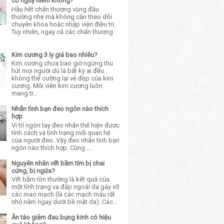
có nguy hiểm không?
Hầu hết chấn thương vùng đầu
thường nhẹ mà không cần theo dõi
chuyên khoa hoặc nhập viện điều trị.
Tuy nhiên, ngay cả các chấn thương
Kim cương 3 ly giá bao nhiêu?
Kim cương chưa bao giờ ngừng thu
hút mọi người dù là bất kỳ ai đều
không thể cưỡng lại vẻ đẹp của kim
cương. Mỗi viên kim cương luôn
mang tr...
Nhẫn tình bạn đeo ngón nào thích
hợp
Vị trí ngón tay đeo nhẫn thể hiện được
tính cách và tình trạng mối quan hệ
của người đeo. Vậy đeo nhẫn tình bạn
ngón nào thích hợp. Cùng ...
Nguyên nhân vết bầm tím bị chai
cứng, bị ngứa?
Vết bầm tím thường là kết quả của
một tình trạng va đập ngoài da gây vỡ
các mao mạch (là các mạch máu rất
nhỏ nằm ngay dưới bề mặt da). Các...
Ăn táo giảm đau bụng kinh có hiệu