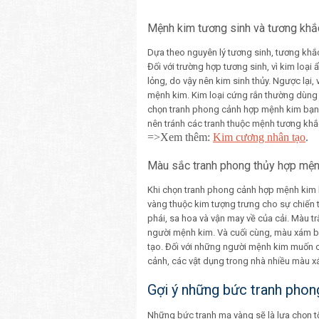
Mệnh kim tương sinh và tương khắ
Dựa theo nguyên lý tương sinh, tương khắc
Đối với trường hợp tương sinh, vì kim loại
lỏng, do vậy nên kim sinh thủy. Ngược lại,
mệnh kim. Kim loại cứng rắn thường dùng 
chọn tranh phong cảnh hợp mệnh kim bạn n
nên tránh các tranh thuộc mệnh tương khắc 
=>Xem thêm:
Kim cương nhân tạo
.
Màu sắc tranh phong thủy hợp mệ
Khi chọn tranh phong cảnh hợp mệnh kim 
vàng thuộc kim tượng trưng cho sự chiến 
phái, sa hoa và vận may về của cải. Màu tr
người mệnh kim. Và cuối cùng, màu xám bạ
tạo. Đối với những người mệnh kim muốn cầ
cảnh, các vật dụng trong nhà nhiều màu x
Gợi ý những bức tranh pho
Những bức tranh mạ vàng sẽ là lựa chọn tố