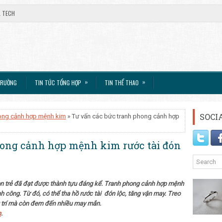
L TECH
»
»
TRƯỜNG
TIN TỨC TỔNG HỢP
TIN THỂ THAO
SOCI
ong cảnh hợp mệnh kim
» Tư vấn các bức tranh phong cảnh hợp
hong cảnh hợp mệnh kim rước tài đón
còn trẻ đã đạt được thành tựu đáng kể. Tranh phong cảnh hợp mệnh
nh công. Từ đó, có thể tha hồ rước tài đón lộc, tăng vận may. Treo
g trí mà còn đem đến nhiều may mắn.
h
.