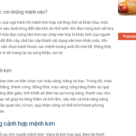
c với những mệnh nào?
 của ngũ hành thì mệnh kim hợp với thủy, thổ và khắc hỏa, mộc.
 ẩn sâu dưới lòng đất nên kim do thổ sinh. Khi đun nóng kim sẽ hóa
 vì hỏa đun nóng làm kim tan chảy nên hỏa là khắc tinh của người
Popula
để đốn cây, chế tác cây thành vật dụng nên kim khắc mộc. Khi
ên chọn tranh thuộc các mệnh tương sinh thì mới tốt. Đồng thời,
vì sẽ mang lại sự xung khắc, xui rủi.
nh kim
bạn nên ưu tiên chọn các màu vàng, trắng và bạc. Trong đó, màu
thắng, thành công. Đồng thời, màu vàng cũng tăng thêm sự quý
ắng đơn giản, tinh khiết sẽ đem lại sự trong sáng, thanh cao cho
c sẽ giúp họ tăng thêm vẻ lịch lãm, sâu sắc và khả năng sáng
u quan lộc, tử tức, quý nhân cũng có thể bố trí tranh phong
ám.
ng cảnh hợp mệnh kim
i ưu cho người mệnh kim. Vàng là kim loại quý, đem lại thịnh