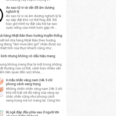
An sao tử vi và vấn đề âm dương
nghịch lý
An sao tử vi và âm dương nghịch lý là
sự sắp đặt khó có thể thay đổi. Đã
bao giờ mình tự đặt câu hỏi tại sao
cuộc sống của mình luôn gặp nh...
nhà hàng Nhật Bản theo hướng truyền thống
thiết kế nhà hàng Nhật Bản theo hướng
ống đang “làm mưa làm gió” nhận được sự
hiệt tình của thực khách cũng như...
trễ kinh nhưng không có dấu hiệu mang
nhưng không mang thai là một trong những
 bất thường của cơ thể, cảnh báo nhiều vấn
ểm liên quan đến sức khỏe, ...
6 mẫu nhẫn vàng nam 24k 5 chỉ
phong cách sang trọng
Những chiếc nhẫn vàng nam 24k 5 chỉ
khá nổi bật với độ nặng của vàng sự
chắc chắn cũng như phong cách
sang trọng mà nó mang lại. Cùng tìm
Bị ngã đập đầu phía sau ở người lớn