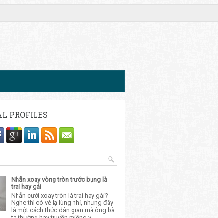
AL PROFILES
Nhẫn xoay vòng tròn trước bụng là
trai hay gái
Nhẫn cưới xoay tròn là trai hay gái?
Nghe thì có vẻ lạ lùng nhỉ, nhưng đây
là một cách thức dân gian mà ông bà
ta thường hay truyền miệng v...