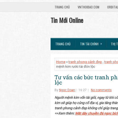
TRANG CHỦ
VNTHOIBAO.COM
ORBITA
Tin Mới Online
»
TRANG CHỦ
TIN TÀI CHÍNH
THỊ 
Home
»
tranh phong cảnh đẹp
,
tranh ph
mệnh kim rước tài đón lộc
Tư vấn các bức tranh p
lộc
By
Ngoc Doan
16:27
No comments
Người mệnh kim vốn tài giỏi, ngay từ khi 
kim sẽ giúp họ củng cố địa vị, gia tăng thà
tranh phong cảnh đẹp không chỉ giúp tran
=>Xem thêm:
Mặt dây chuyền đá ngọc bíc