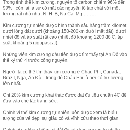
Trong tinh thể kim cương, nguyên tố carbon chiếm 96% đến
99% , còn lại là sự có mặt các nguyên tố tạp chất với một
lượng rất nhỏ như: N, H, B, Na,Ca, Mg………
Kim cương tự nhiên được hình thành sâu hàng trăm kilomet
dưới lòng đất dưới (khoảng 150-200km dưới mặt đất), dưới
nhiệt độ và áp suất rất cao (nhiệt độ khoảng 1200 độ C, áp
suất khoảng 5 gigapascal).
Những viên kim cương đầu tiên được tìm thấy tại Ấn Độ vào
thế kỷ thứ 4 trước công nguyên.
Người ta có thể tìm thấy kim cương ở Châu Phi, Canada,
Brazil, Nga, Ấn Độ…trong đó Châu Phi là nơi có trữ lượng
lớn nhất.
Chỉ 20% kim cương khai thác được đạt đủ tiêu chuẩn 4C để
đưa vào chế tác trang sức.
Chính vì thế kim cương tự nhiên luôn được xem là biểu
tượng của vẻ đẹp, sự giàu có và vĩnh cửu theo thời gian.
Chính vì sự khan hiếm và đắt đỏ của kim cương tự nhiên