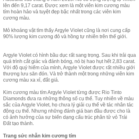
lên đến 9,17 carat. Được xem là một viên kim cương màu
tím hoàn hảo và tuyệt đẹp bậc nhất trong các viên kim
cương màu.
Mỏ khoáng vật tìm thấy Argyle Violet cũng là nơi cung cấp
90% lượng kim cương đỏ và hồng tự nhiên trên thế giới.
Argyle Violet có hình bầu dục rất sang trọng. Sau khi trải qua
quá trình cắt giác và đánh bóng, nó bị hao hụt hết 2,83 carat.
Với độ quý hiếm của mình, Argyle Violet được rất nhiều giới
thượng lưu săn đón. Và trở thành một trong những viên kim
cương màu xa xỉ, đắt giá.
Kim cương màu tím Argyle Violet từng được Rio Tinto
Diamonds đưa ra những thông số cụ thể. Tuy nhiên về màu
sắc của Argyle Violet, họ chưa lý giải cụ thể về tác nhân tác
động cụ thể. Nhưng những đánh giá ban đầu được cho là
có ảnh hưởng của sự biến dạng cấu trúc phân tử vỏ Trái
Đất tạo thành.
Trang sức nhẫn kim cương tím