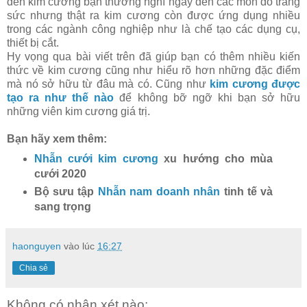
đến kim cương bạn thường nghĩ ngay đến các món đồ trang
sức nhưng thật ra kim cương còn được ứng dụng nhiều
trong các ngành công nghiệp như là chế tạo các dụng cụ,
thiết bị cắt.
Hy vọng qua bài viết trên đã giúp bạn có thêm nhiều kiến
thức về kim cương cũng như hiểu rõ hơn những đặc điểm
mà nó sở hữu từ đâu mà có. Cũng như
kim cương được
tạo ra như thế nào
để không bỡ ngỡ khi bạn sở hữu
những viên kim cương giá trị.
Bạn hãy xem thêm:
Nhẫn cưới kim cương
xu hướng cho mùa
cưới 2020
Bộ sưu tập
Nhẫn nam doanh nhân
tinh tế và
sang trọng
haonguyen
vào lúc
16:27
Chia sẻ
Không có nhận xét nào: