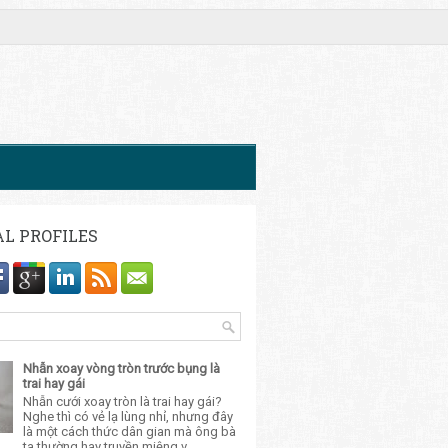
AL PROFILES
Nhẫn xoay vòng tròn trước bụng là
trai hay gái
Nhẫn cưới xoay tròn là trai hay gái?
Nghe thì có vẻ lạ lùng nhỉ, nhưng đây
là một cách thức dân gian mà ông bà
ta thường hay truyền miệng v...