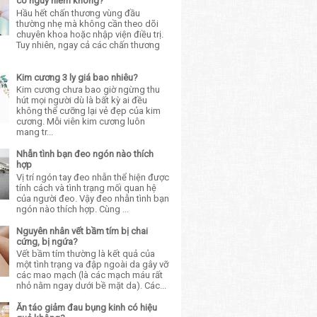
có nguy hiểm không?
Hầu hết chấn thương vùng đầu
thường nhẹ mà không cần theo dõi
chuyên khoa hoặc nhập viện điều trị.
Tuy nhiên, ngay cả các chấn thương
Kim cương 3 ly giá bao nhiêu?
Kim cương chưa bao giờ ngừng thu
hút mọi người dù là bất kỳ ai đều
không thể cưỡng lại vẻ đẹp của kim
cương. Mỗi viên kim cương luôn
mang tr...
Nhẫn tình bạn đeo ngón nào thích
hợp
Vị trí ngón tay đeo nhẫn thể hiện được
tính cách và tình trạng mối quan hệ
của người đeo. Vậy đeo nhẫn tình bạn
ngón nào thích hợp. Cùng ...
Nguyên nhân vết bầm tím bị chai
cứng, bị ngứa?
Vết bầm tím thường là kết quả của
một tình trạng va đập ngoài da gây vỡ
các mao mạch (là các mạch máu rất
nhỏ nằm ngay dưới bề mặt da). Các...
Ăn táo giảm đau bụng kinh có hiệu