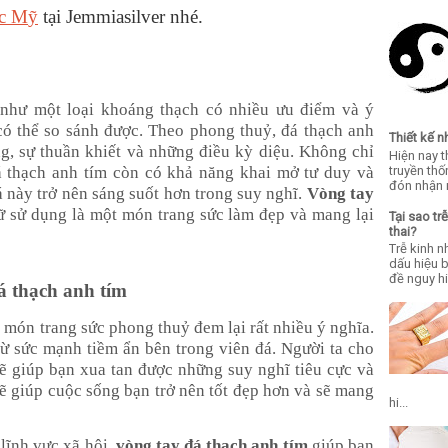
ạc
M
ỹ
tại Jemmiasilver nhé.
 như một loại khoáng thạch có nhiều ưu điểm và ý
 có thể so sánh được. Theo phong thuỷ, đá thạch anh
Thiết kế 
ng, sự thuần khiết và những điều kỳ diệu. Không chỉ
Hiện nay 
truyền th
á thạch anh tím còn có khả năng khai mở tư duy và
đón nhận n
 này trở nên sáng suốt hơn trong suy nghĩ.
Vòng tay
 sử dụng là một món trang sức làm đẹp và mang lại
Tại sao 
thai?
Trễ kinh 
dấu hiệu
đề nguy hi
á thạch anh tím
 món trang sức phong thuỷ đem lại rất nhiều ý nghĩa.
ừ sức mạnh tiềm ẩn bên trong viên đá. Người ta cho
ẽ giúp bạn xua tan được những suy nghĩ tiêu cực và
 giúp cuộc sống bạn trở nên tốt đẹp hơn và sẽ mang
hi...
lĩnh vực xã hội,
vòng tay đá thạch anh tím
giúp bạn