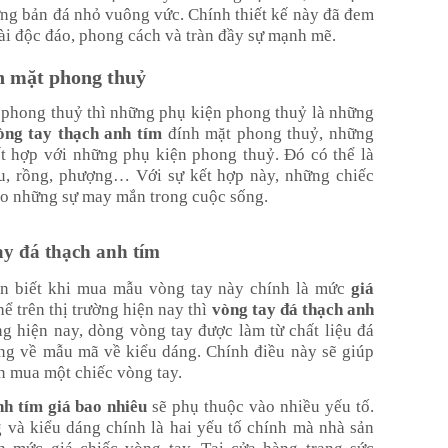
ững bản đá nhỏ vuông vức. Chính thiết kế này đã đem
oài độc đáo, phong cách và tràn đầy sự mạnh mẽ.
h mặt phong thuỷ
 phong thuỷ thì những phụ kiện phong thuỷ là những
òng tay thạch anh tím
đính mặt phong thuỷ, những
ết hợp với những phụ kiện phong thuỷ. Đó có thể là
u, rồng, phượng… Với sự kết hợp này, những chiếc
eo những sự may mắn trong cuộc sống.
y đá thạch anh tím
n biết khi mua mẫu vòng tay này chính là mức
giá
hể trên thị trường hiện nay thì
vòng tay đá thạch anh
ờng hiện nay, dòng vòng tay được làm từ chất liệu đá
ạng về mẫu mã về kiểu dáng. Chính điều này sẽ giúp
n mua một chiếc vòng tay.
nh tím giá bao nhiêu
sẽ phụ thuộc vào nhiều yếu tố.
 và kiểu dáng chính là hai yếu tố chính mà nhà sản