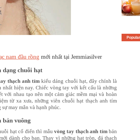
Popula
ạc nam đầu rồng
mới nhất tại Jemmiasilver
 dạng chuỗi hạt
tay thạch anh tím
kiểu dáng chuỗi hạt, đây chính là
nhất hiện nay. Chiếc vòng tay với kết cấu là những
kết với nhau tạo nên một cảm giác mềm mại và hoàn
iệm từ xa xưa, những viên chuỗi hạt thạch anh tím
g sự may mắn và hạnh phúc.
m bản vuông
uỗi hạt cổ điển thì mẫu
vòng tay thạch anh tím
bản
mới dành cho bạn. Thay vì những hạt tròn, đá thạch