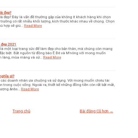
là đẹp?
à đẹp? Đây là vấn đề thường gặp của không ít khách hàng khi chọn
 trường có rất nhiều khối lượng, kích thước khác nhau về chúng. Chọn
ù hợp sẽ giú…
Read More
i đẹp 2021
là một loại trang sức để làm đẹp cho bản thân, mà chúng còn mang
 đặc biệt. Bắt nguồn từ đồng bào Ê Đê và M’nông với mong muốn
n làng, mùa màng và sứ…
Read More
nghĩa gì?
c các doanh nhân ưa chuộng và sử dụng. Với mong muốn chiêu tài
 trong cuộc sống. Ngoài ra, thiết kế những đồng tiền còn rất bắt mắt,
thượng.&nbs…
Read More
Trang chủ
Bài đăng Cũ hơn →