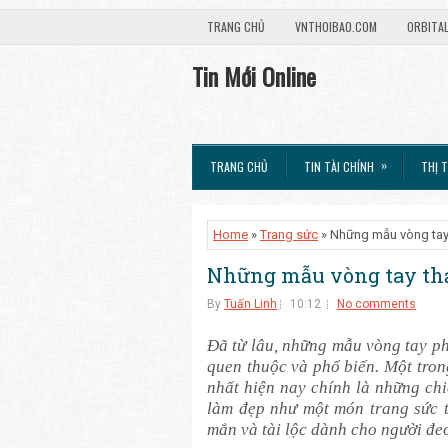
TRANG CHỦ
VNTHOIBAO.COM
ORBITA
Tin Mới Online
»
TRANG CHỦ
TIN TÀI CHÍNH
THỊ 
Home
»
Trang sức
» Những mẫu vòng tay
Những mẫu vòng tay th
By
Tuấn Linh
10:12
No comments
Đã từ lâu, những mẫu vòng tay p
quen thuộc và phổ biến. Một tro
nhất hiện nay chính là những ch
làm đẹp như một món trang sức 
mắn và tài lộc dành cho người đe