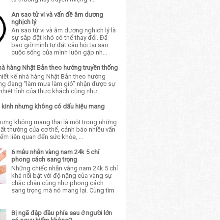
An sao tử vi và vấn đề âm dương
nghịch lý
An sao tử vi và âm dương nghịch lý là
sự sắp đặt khó có thể thay đổi. Đã
bao giờ mình tự đặt câu hỏi tại sao
cuộc sống của mình luôn gặp nh...
nhà hàng Nhật Bản theo hướng truyền thống
thiết kế nhà hàng Nhật Bản theo hướng
ống đang “làm mưa làm gió” nhận được sự
hiệt tình của thực khách cũng như...
trễ kinh nhưng không có dấu hiệu mang
nhưng không mang thai là một trong những
 bất thường của cơ thể, cảnh báo nhiều vấn
ểm liên quan đến sức khỏe, ...
6 mẫu nhẫn vàng nam 24k 5 chỉ
phong cách sang trọng
Những chiếc nhẫn vàng nam 24k 5 chỉ
khá nổi bật với độ nặng của vàng sự
chắc chắn cũng như phong cách
sang trọng mà nó mang lại. Cùng tìm
Bị ngã đập đầu phía sau ở người lớn