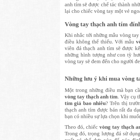
anh tím sẽ được chế tác thành nh
lại cho chiếc vòng tay một vẻ ng
Vòng tay thạch anh tím đín
Khi nhắc tới những mẫu vòng tay
điều không thể thiếu. Với mẫu
v
viên đá thạch anh tím sẽ được k
những hình tượng như con tỳ hư
vòng tay sẽ đem đến cho người đ
Những lưu ý khi mua vòng ta
Một trong những điều mà bạn cầ
vòng tay thạch anh tím
. Vậy cụ t
tím giá bao nhiêu
? Trên thị trư
thạch anh tím được bán rất đa d
bạn có nhiều sự lựa chọn khi muố
Theo đó, chiếc
vòng tay thạch a
Trong đó, trọng lượng đá sử dụng