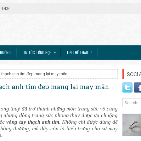
L TECH
»
»
TRƯỜNG
TIN TỨC TỔNG HỢP
TIN THỂ THAO
SOCI
 thạch anh tím đẹp mang lại may mắn
ạch anh tím đẹp mang lại may mắn
hong thuỷ đã trở thành những món trang sức vô cùng
ng những dòng trang sức phong thuỷ được ưa chuộng
iếc
vòng tay thạch anh tím
. Không chỉ được dùng để
thông thường, mà đây còn là biểu trưng cho sự may
o.