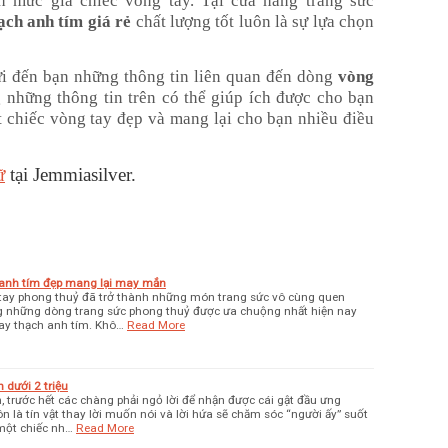
h mức giá chiếc vòng tay. Tại cửa hàng trang sức
ạch anh tím giá rẻ
chất lượng tốt luôn là sự lựa chọn
gửi đến bạn những thông tin liên quan đến dòng
vòng
 những thông tin trên có thể giúp ích được cho bạn
 chiếc vòng tay đẹp và mang lại cho bạn nhiều điều
ữ
tại Jemmiasilver.
anh tím đẹp mang lại may mắn
tay phong thuỷ đã trở thành những món trang sức vô cùng quen
ng những dòng trang sức phong thuỷ được ưa chuộng nhất hiện nay
tay thạch anh tím. Khô…
Read More
 dưới 2 triệu
trước hết các chàng phải ngỏ lời để nhận được cái gật đầu ưng
n là tín vật thay lời muốn nói và lời hứa sẽ chăm sóc “người ấy” suốt
 một chiếc nh…
Read More