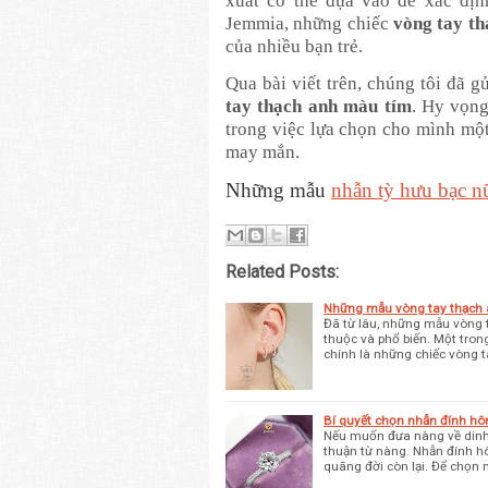
xuất có thể dựa vào để xác địn
Jemmia, những chiếc
vòng tay th
của nhiều bạn trẻ.
Qua bài viết trên, chúng tôi đã 
tay thạch anh màu tím
. Hy vọng
trong việc lựa chọn cho mình một
may mắn.
Những mẫu
nhẫn tỳ hưu bạc n
Related Posts:
Những mẫu vòng tay thạch 
Đã từ lâu, những mẫu vòng 
thuộc và phổ biến. Một tro
chính là những chiếc vòng 
Bí quyết chọn nhẫn đính hôn
Nếu muốn đưa nàng về dinh, 
thuận từ nàng. Nhẫn đính hô
quãng đời còn lại. Để chọn